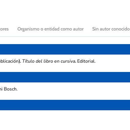
tores
Organismo o entidad como autor
Sin autor conocido
blicación
Título del libro en cursiva
Editorial.
).
.
i Bosch.