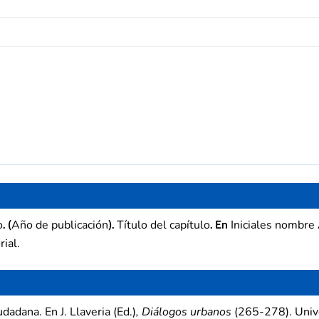
o
Año de publicación
Título del capítulo
Iniciales nombre
. (
).
. En
rial.
dadana. En J. Llaveria (Ed.)
, Diálogos urbanos
(265-278). Unive