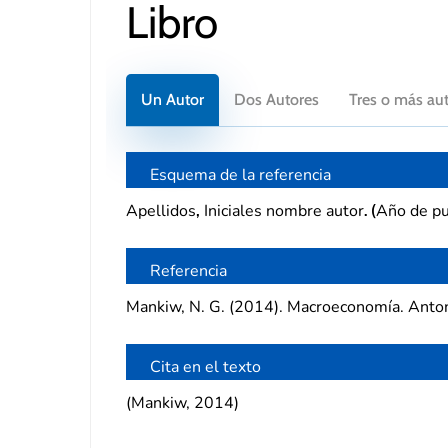
Libro
Un Autor
Dos Autores
Tres o más au
Esquema de la referencia
Apellidos
Iniciales nombre autor
Año de pu
,
.
(
Referencia
Mankiw, N. G. (2014). Macroeconomía. Anton
Cita en el texto
(Mankiw, 2014)