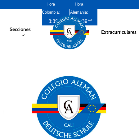
Hora
Hora
Colombia:
Alemania:
3:39
10:39
AM
AM
Secciones
Extracurriculares