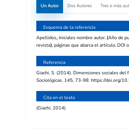
Un Autor
Dos Autores
Tres o más au
Esquema de la referencia
Apellidos
Iniciales nombre autor
Año de pu
,
.
(
revista
páginas que abarca el artículo
DOI o
),
.
Referencia
Giachi, S. (2014). Dimensiones sociales del f
Sociológicas
, 145, 73-98. https://doi.org/10
Cita en el texto
(Giachi, 2014)