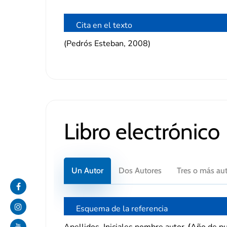
Cita en el texto
(Pedrós Esteban, 2008)
Libro electrónico
Un Autor
Dos Autores
Tres o más au
Esquema de la referencia
Apellidos
Iniciales nombre autor
Año de pu
,
. (