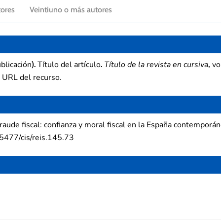
tores
Veintiuno o más autores
blicación
Título del artículo
Título de la revista en cursiva
vo
).
.
,
 URL del recurso.
raude fiscal: confianza y moral fiscal en la España contemporá
.5477/cis/reis.145.73